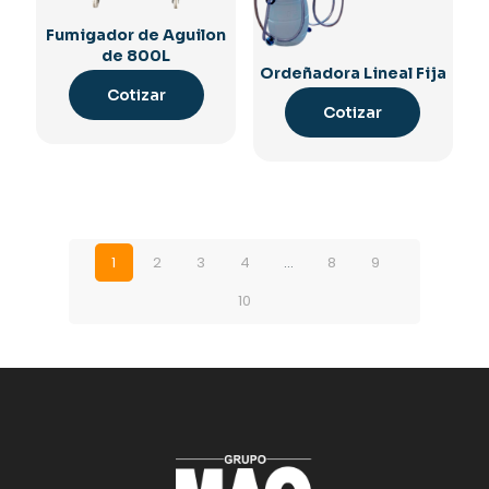
Fumigador de Aguilon
de 800L
Ordeñadora Lineal Fija
Cotizar
Cotizar
1
2
3
4
…
8
9
10