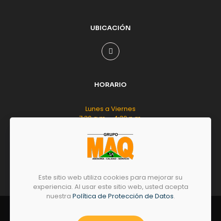
UBICACIÓN
HORARIO
Lunes a Viernes
7:30 a.m. - 4:30 p.m.
Sábado
8:00 a.m. - 12:00 m.d.
Este sitio web utiliza cookies para mejorar su
experiencia. Al usar este sitio web, usted acepta
nuestra
Política de Protección de Datos
.
© 2026 by
GRUPO
MAQ
- Todos los derechos
reservados.