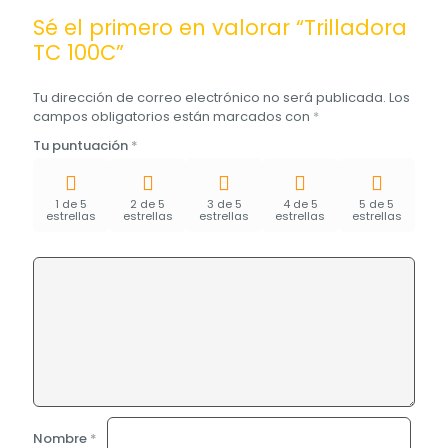
Sé el primero en valorar “Trilladora
TC 100C”
Tu dirección de correo electrónico no será publicada.
Los
campos obligatorios están marcados con
*
Tu puntuación
*
1 de 5
2 de 5
3 de 5
4 de 5
5 de 5
estrellas
estrellas
estrellas
estrellas
estrellas
Nombre
*