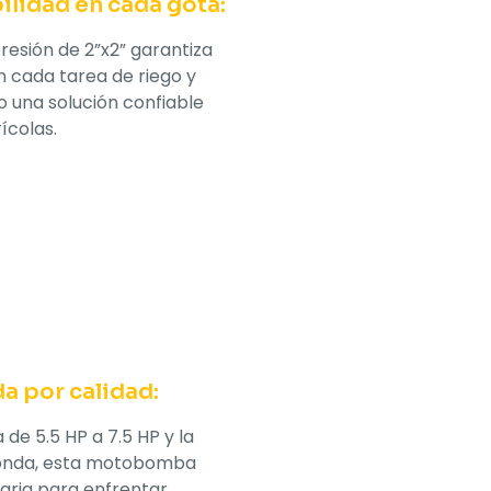
bilidad en cada gota:
esión de 2”x2” garantiza
 cada tarea de riego y
 una solución confiable
ícolas.
a por calidad:
de 5.5 HP a 7.5 HP y la
Honda, esta motobomba
aria para enfrentar