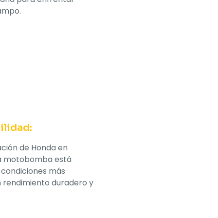
campo.
ilidad:
ación de Honda en
sta motobomba está
s condiciones más
n rendimiento duradero y