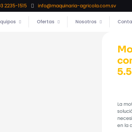
3 2235-1515
info@maquinaria-agricola.com.sv
Equipos
Ofertas
Nosotros
Conta
Mo
co
5.5
La mo
soluci
necesi
en la 