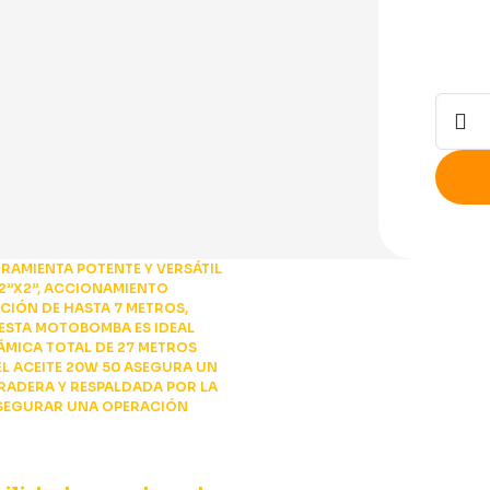
Moto
de
2x2
con
Motor
Gasol
de
RAMIENTA POTENTE Y VERSÁTIL
5.5
2”X2”, ACCIONAMIENTO
CCIÓN DE HASTA 7 METROS,
HP
 ESTA MOTOBOMBA ES IDEAL
-
ÁMICA TOTAL DE 27 METROS
7.5
L ACEITE 20W 50 ASEGURA UN
RADERA Y RESPALDADA POR LA
HP
 ASEGURAR UNA OPERACIÓN
canti