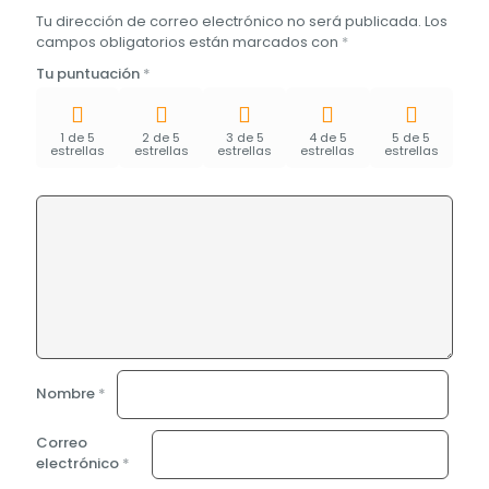
Tu dirección de correo electrónico no será publicada.
Los
campos obligatorios están marcados con
*
Tu puntuación
*
1 de 5
2 de 5
3 de 5
4 de 5
5 de 5
estrellas
estrellas
estrellas
estrellas
estrellas
Nombre
*
Correo
electrónico
*