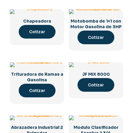
Chapeadora
Motobomba de 1×1 con
Motor Gasolina de 3HP
Cotizar
Cotizar
Trituradora de Ramas a
JF MIX 8000
Gasolina
Cotizar
Cotizar
Abrazadera Industrial 2
Modulo Clasificador
Pulgadas
Ecoplus 2 3/4