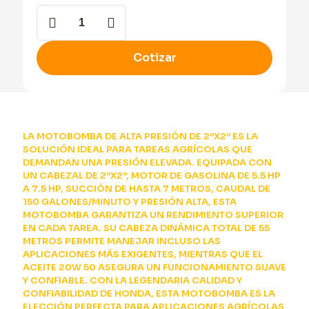
Motobomba
de
2x2
con
Cotizar
Motor
Gasolina
de
5.5
HP
-
LA MOTOBOMBA DE ALTA PRESIÓN DE 2”X2” ES LA
7.5
SOLUCIÓN IDEAL PARA TAREAS AGRÍCOLAS QUE
HP
DEMANDAN UNA PRESIÓN ELEVADA. EQUIPADA CON
cantidad
UN CABEZAL DE 2”X2”, MOTOR DE GASOLINA DE 5.5 HP
A 7.5 HP, SUCCIÓN DE HASTA 7 METROS, CAUDAL DE
150 GALONES/MINUTO Y PRESIÓN ALTA, ESTA
MOTOBOMBA GARANTIZA UN RENDIMIENTO SUPERIOR
EN CADA TAREA. SU CABEZA DINÁMICA TOTAL DE 55
METROS PERMITE MANEJAR INCLUSO LAS
APLICACIONES MÁS EXIGENTES, MIENTRAS QUE EL
ACEITE 20W 50 ASEGURA UN FUNCIONAMIENTO SUAVE
Y CONFIABLE. CON LA LEGENDARIA CALIDAD Y
CONFIABILIDAD DE HONDA, ESTA MOTOBOMBA ES LA
ELECCIÓN PERFECTA PARA APLICACIONES AGRÍCOLAS