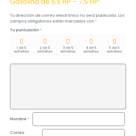
Gasolina de 5.5 HP – 7.5 HP”
Tu dirección de correo electrónico no será publicada.
Los
campos obligatorios están marcados con
*
Tu puntuación
*
1 de 5
2 de 5
3 de 5
4 de 5
5 de 5
estrellas
estrellas
estrellas
estrellas
estrellas
Nombre
*
Correo