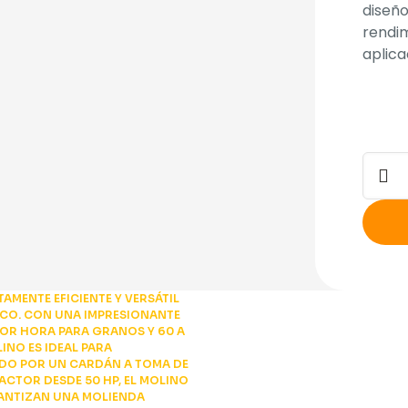
diseño
rendim
aplica
Molin
de
Martil
de
Tiron
Bison
canti
AMENTE EFICIENTE Y VERSÁTIL
ECO. CON UNA IMPRESIONANTE
POR HORA PARA GRANOS Y 60 A
INO ES IDEAL PARA
ADO POR UN CARDÁN A TOMA DE
ACTOR DESDE 50 HP, EL MOLINO
RANTIZAN UNA MOLIENDA