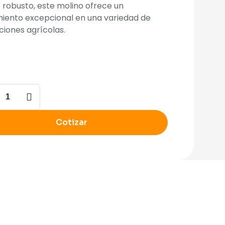
 robusto, este molino ofrece un
iento excepcional en una variedad de
ciones agrícolas.
o
lo
Cotizar
dad