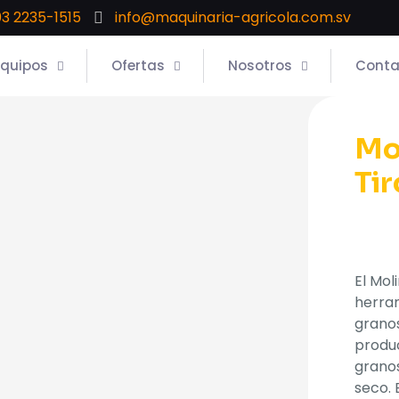
3 2235-1515
info@maquinaria-agricola.com.sv
Equipos
Ofertas
Nosotros
Conta
Mol
Tir
El Mol
herra
grano
produc
granos
seco. 