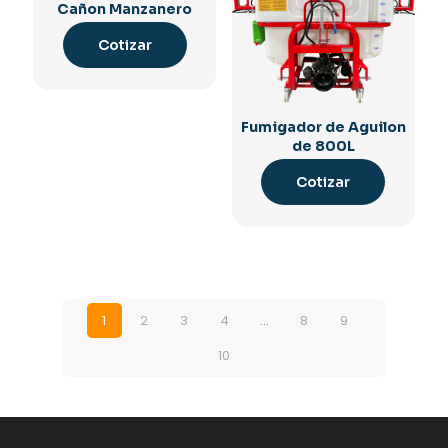
Cañon Manzanero
Cotizar
Fumigador de Aguilon
de 800L
Cotizar
1
2
3
4
…
8
9
10