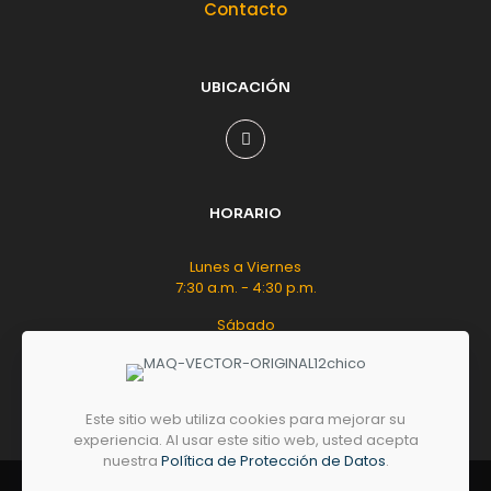
Contacto
UBICACIÓN
HORARIO
Lunes a Viernes
7:30 a.m. - 4:30 p.m.
Sábado
8:00 a.m. - 12:00 m.d.
Este sitio web utiliza cookies para mejorar su
experiencia. Al usar este sitio web, usted acepta
nuestra
Política de Protección de Datos
.
© 2026 by
GRUPO
MAQ
- Todos los derechos