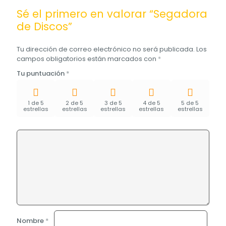
Sé el primero en valorar “Segadora
de Discos”
Tu dirección de correo electrónico no será publicada.
Los
campos obligatorios están marcados con
*
Tu puntuación
*
1 de 5
2 de 5
3 de 5
4 de 5
5 de 5
estrellas
estrellas
estrellas
estrellas
estrellas
Nombre
*