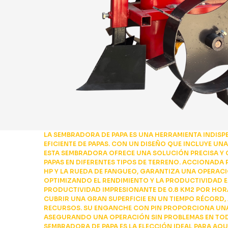
LA SEMBRADORA DE PAPA ES UNA HERRAMIENTA INDISP
EFICIENTE DE PAPAS. CON UN DISEÑO QUE INCLUYE UNA
ESTA SEMBRADORA OFRECE UNA SOLUCIÓN PRECISA Y C
PAPAS EN DIFERENTES TIPOS DE TERRENO. ACCIONADA
HP Y LA RUEDA DE FANGUEO, GARANTIZA UNA OPERACIÓ
OPTIMIZANDO EL RENDIMIENTO Y LA PRODUCTIVIDAD 
PRODUCTIVIDAD IMPRESIONANTE DE 0.8 KM2 POR HOR
CUBRIR UNA GRAN SUPERFICIE EN UN TIEMPO RÉCORD
RECURSOS. SU ENGANCHE CON PIN PROPORCIONA UNA 
ASEGURANDO UNA OPERACIÓN SIN PROBLEMAS EN TOD
SEMBRADORA DE PAPA ES LA ELECCIÓN IDEAL PARA AQ