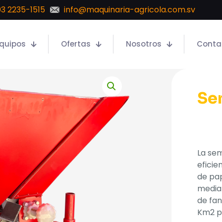
3 2235-1515
info@maquinaria-agricola.com.sv
quipos
Ofertas
Nosotros
Conta
Se
La se
eficie
de pap
median
de fan
Km2 p