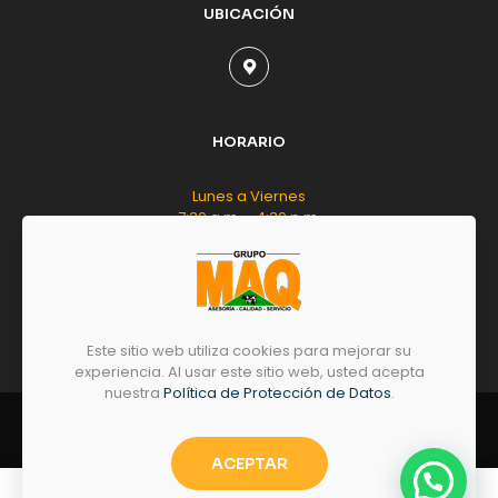
UBICACIÓN
HORARIO
Lunes a Viernes
7:30 a.m. - 4:30 p.m.
Sábado
8:00 a.m. - 12:00 m.d.
Este sitio web utiliza cookies para mejorar su
experiencia. Al usar este sitio web, usted acepta
nuestra
Política de Protección de Datos
.
© 2026 by
GRUPO
MAQ
- Todos los derechos
reservados.
ACEPTAR