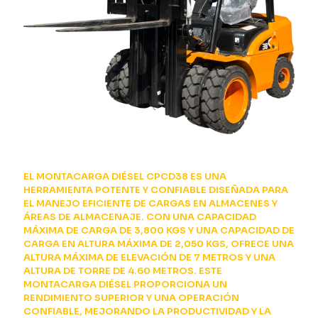
EL MONTACARGA DIÉSEL CPCD38 ES UNA
HERRAMIENTA POTENTE Y CONFIABLE DISEÑADA PARA
EL MANEJO EFICIENTE DE CARGAS EN ALMACENES Y
ÁREAS DE ALMACENAJE. CON UNA CAPACIDAD
MÁXIMA DE CARGA DE 3,800 KGS Y UNA CAPACIDAD DE
CARGA EN ALTURA MÁXIMA DE 2,050 KGS, OFRECE UNA
ALTURA MÁXIMA DE ELEVACIÓN DE 7 METROS Y UNA
ALTURA DE TORRE DE 4.60 METROS. ESTE
MONTACARGA DIÉSEL PROPORCIONA UN
RENDIMIENTO SUPERIOR Y UNA OPERACIÓN
CONFIABLE, MEJORANDO LA PRODUCTIVIDAD Y LA