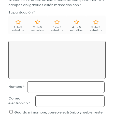
Tu dirección de correo electrónico no será publicada.
Los
campos obligatorios están marcados con
*
Tu puntuación
*
1 de 5
2 de 5
3 de 5
4 de 5
5 de 5
estrellas
estrellas
estrellas
estrellas
estrellas
Nombre
*
Correo
electrónico
*
Guarda mi nombre, correo electrónico y web en este