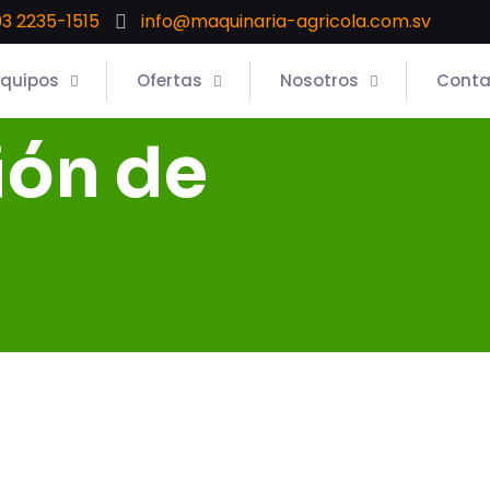
3 2235-1515
info@maquinaria-agricola.com.sv
Equipos
Ofertas
Nosotros
Conta
ión de