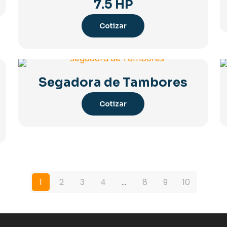
7.5 HP
Cotizar
Segadora de Tambores
Cotizar
1
2
3
4
…
8
9
10