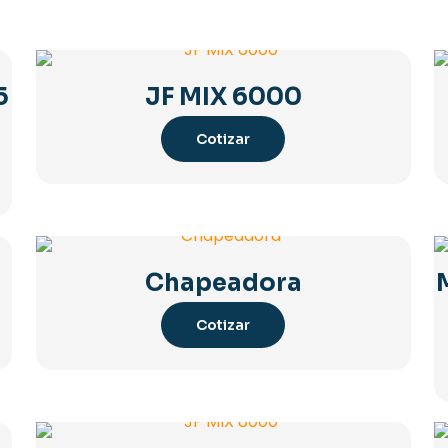
5
JF MIX 6000
Cotizar
Chapeadora
Cotizar