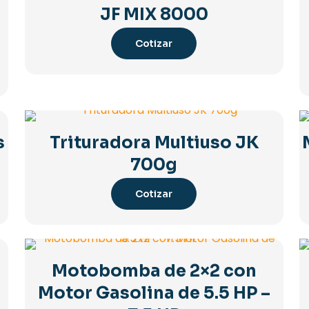
JF MIX 8000
Cotizar
s
Trituradora Multiuso JK
700g
Cotizar
Motobomba de 2×2 con
Motor Gasolina de 5.5 HP –