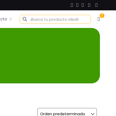
0
cto