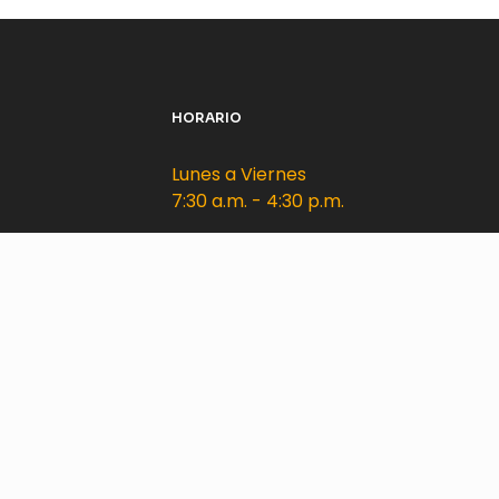
HORARIO
Lunes a Viernes
7:30 a.m. - 4:30 p.m.
Sábado
8:00 a.m. - 12:00 m.d.