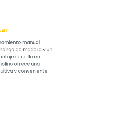
tar
onamiento manual
mango de madera y un
ntaje sencillo en
molino ofrece una
tuitiva y conveniente.