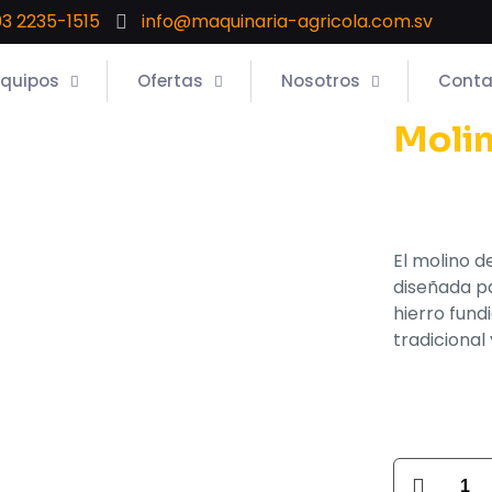
3 2235-1515
info@maquinaria-agricola.com.sv
Equipos
Ofertas
Nosotros
Conta
Molin
El molino d
diseñada p
hierro fund
tradicional
Molino