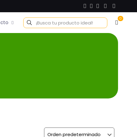
0
cto