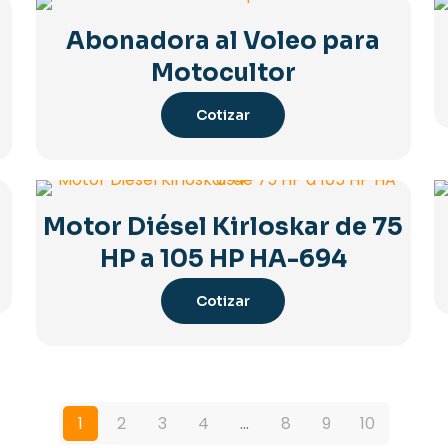
Abonadora al Voleo para
Motocultor
Cotizar
Motor Diésel Kirloskar de 75
HP a 105 HP HA-694
Cotizar
1
2
3
4
…
8
9
10