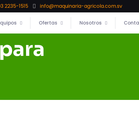
3 2235-1515
info@maquinaria-agricola.com.sv
Equipos
Ofertas
Nosotros
Conta
 para