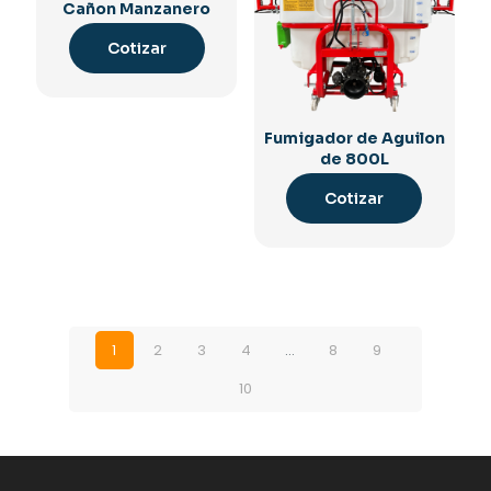
Cañon Manzanero
Cotizar
Fumigador de Aguilon
de 800L
Cotizar
1
2
3
4
…
8
9
10