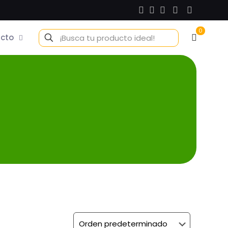
0
cto