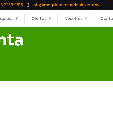
3 2235-1515
info@maquinaria-agricola.com.sv
Equipos
Ofertas
Nosotros
Conta
nta