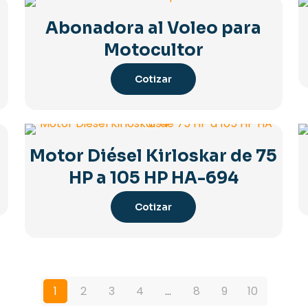
Abonadora al Voleo para
Motocultor
Cotizar
Motor Diésel Kirloskar de 75
HP a 105 HP HA-694
Cotizar
1
2
3
4
…
8
9
10