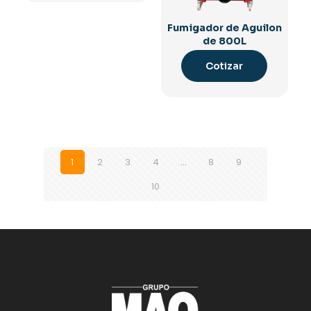
Fumigador de Aguilon
de 800L
Cotizar
1
2
3
4
…
8
9
10