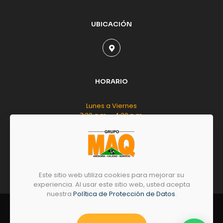
UBICACIÓN
HORARIO
Lunes a Viernes
7:30 a.m. - 4:30 p.m.
Sábado
8:00 a.m. - 12:00 m.d.
Este sitio web utiliza cookies para mejorar su
experiencia. Al usar este sitio web, usted acepta
nuestra
Política de Protección de Datos
.
© 2026 by
GRUPO
MAQ
- Todos los derechos
reservados.