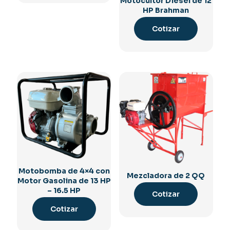
Motocultor Diésel de 12
HP Brahman
Cotizar
Motobomba de 4×4 con
Mezcladora de 2 QQ
Motor Gasolina de 13 HP
– 16.5 HP
Cotizar
Cotizar