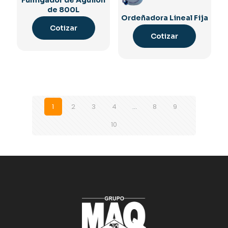
Fumigador de Aguilon
de 800L
Ordeñadora Lineal Fija
Cotizar
Cotizar
1
2
3
4
…
8
9
10