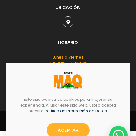
UBICACIÓN
HORARIO
Lunes a Viernes
7:30 a.m. - 4:30 p.m.
Sábado
8:00 a.m. - 12:00 m.d.
Este sitio web utiliza cookies para mejorar su
experiencia. Al usar este sitio web, usted acepta
nuestra
Política de Protección de Datos
.
© 2026 by
GRUPO
MAQ
- Todos los derechos
reservados.
ACEPTAR