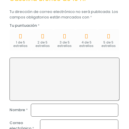
Tu dirección de correo electrónico no será publicada.
Los
campos obligatorios están marcados con
*
Tu puntuación
*
1 de 5
2 de 5
3 de 5
4 de 5
5 de 5
estrellas
estrellas
estrellas
estrellas
estrellas
Nombre
*
Correo
electrónico
*