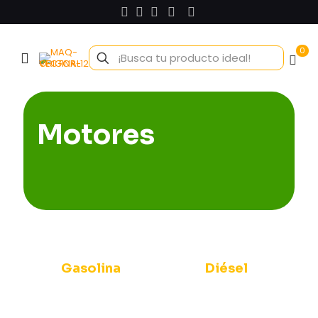
0
Motores
Gasolina
Diésel