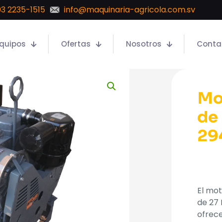
3 2235-1515
info@maquinaria-agricola.com.sv
quipos
Ofertas
Nosotros
Conta
Mo
de
29
El mot
de 27 
ofrece