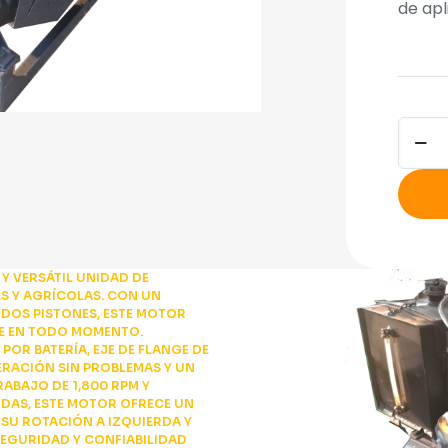
de apl
Motor
Diésel
Kirlos
de
27
HP
a
Y VERSÁTIL UNIDAD DE
30
S Y AGRÍCOLAS. CON UN
E DOS PISTONES, ESTE MOTOR
HP
TE EN TODO MOMENTO.
HA-
OR BATERÍA, EJE DE FLANGE DE
294
ERACIÓN SIN PROBLEMAS Y UN
ABAJO DE 1,800 RPM Y
canti
DAS, ESTE MOTOR OFRECE UN
 SU ROTACIÓN A IZQUIERDA Y
SEGURIDAD Y CONFIABILIDAD