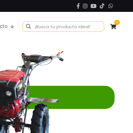
0
cto