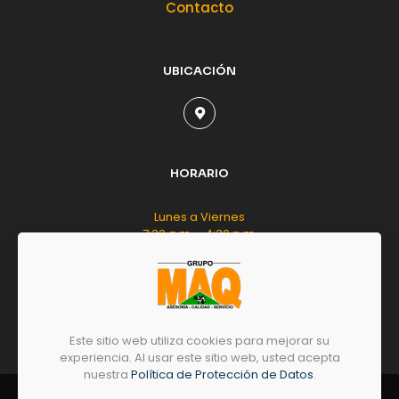
Contacto
UBICACIÓN
HORARIO
Lunes a Viernes
7:30 a.m. - 4:30 p.m.
Sábado
8:00 a.m. - 12:00 m.d.
Este sitio web utiliza cookies para mejorar su
experiencia. Al usar este sitio web, usted acepta
nuestra
Política de Protección de Datos
.
© 2026 by
GRUPO
MAQ
- Todos los derechos