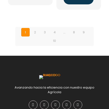
1
2
3
4
…
8
9
10
Avanzando hacia la eficiencia con nuestro equipo
Agrícola