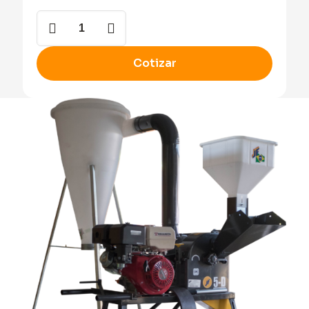
JF
5-
D
cantidad
Cotizar