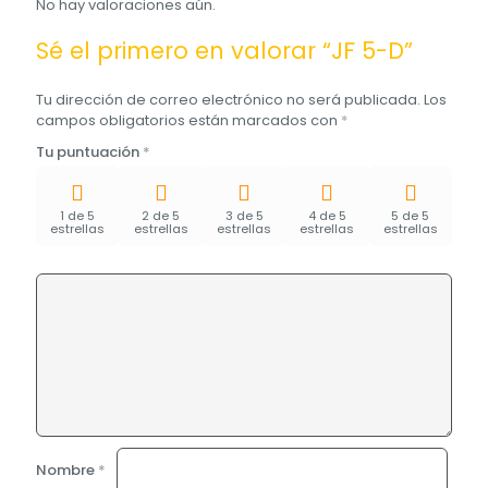
No hay valoraciones aún.
Sé el primero en valorar “JF 5-D”
Tu dirección de correo electrónico no será publicada.
Los
campos obligatorios están marcados con
*
Tu puntuación
*
1 de 5
2 de 5
3 de 5
4 de 5
5 de 5
estrellas
estrellas
estrellas
estrellas
estrellas
Nombre
*