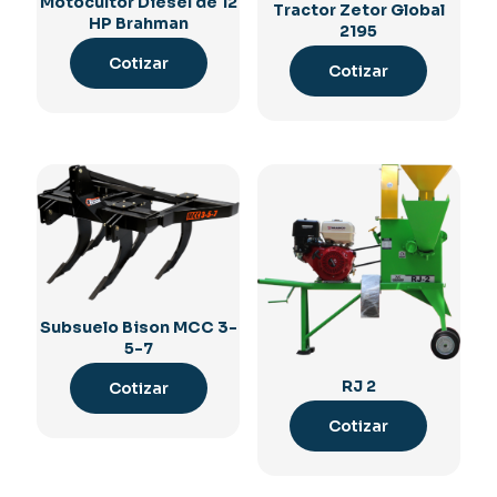
Motocultor Diésel de 12
Tractor Zetor Global
HP Brahman
2195
Cotizar
Cotizar
Subsuelo Bison MCC 3-
5-7
RJ 2
Cotizar
Cotizar