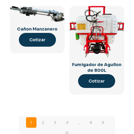
Cañon Manzanero
Cotizar
Fumigador de Aguilon
de 800L
Cotizar
1
2
3
4
…
8
9
10