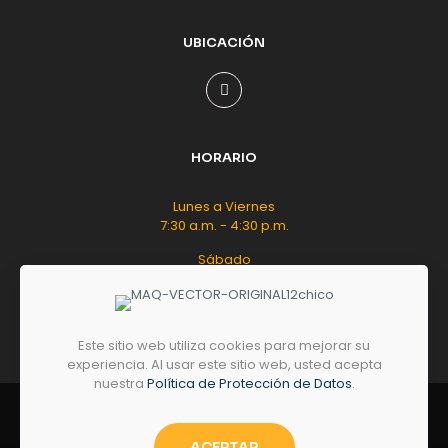
UBICACIÓN
HORARIO
Lunes a Viernes
7:30 a.m. - 4:30 p.m.
Sábado
8:00 a.m. - 12:00 m.d.
Este sitio web utiliza cookies para mejorar su
experiencia. Al usar este sitio web, usted acepta
nuestra
Política de Protección de Datos
.
© 2026 by
GRUPO
MAQ
- Todos los derechos
reservados.
ACEPTAR