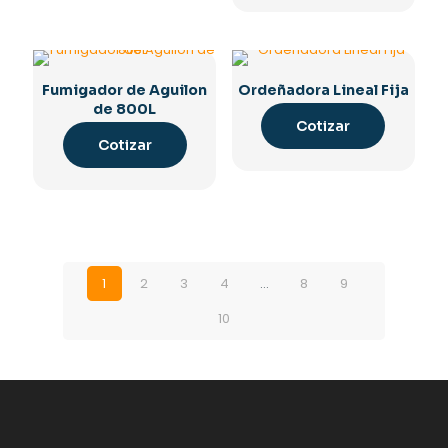
Fumigador de Aguilon
Ordeñadora Lineal Fija
de 800L
Cotizar
Cotizar
1
2
3
4
…
8
9
10