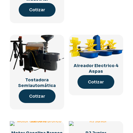
Cotizar
Aireador Electrico 4
Aspas
Tostadora
Cotizar
Semiautomática
Cotizar
Motor Gasolina Bronco
RJ Junior