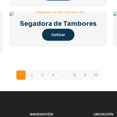
Segadora de Tambores
Cotizar
1
2
3
4
…
8
9
10
NAVEGACIÓN
UBICACIÓN