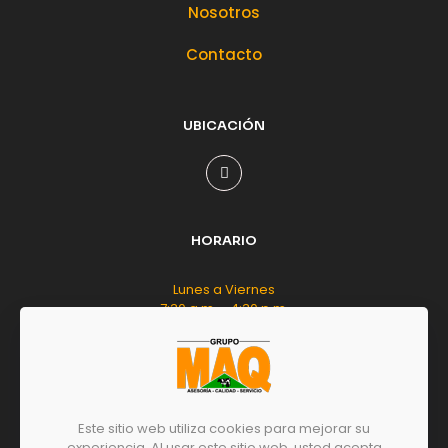
Nosotros
Contacto
UBICACIÓN
HORARIO
Lunes a Viernes
7:30 a.m. - 4:30 p.m.
Sábado
8:00 a.m. - 12:00 m.d.
Este sitio web utiliza cookies para mejorar su
experiencia. Al usar este sitio web, usted acepta