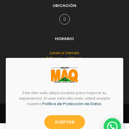
UBICACIÓN
HORARIO
Lunes a Viernes
7:30 a.m. - 4:30 p.m.
Sábado
8:00 a.m. - 12:00 m.d.
Este sitio web utiliza cookies para mejorar su
experiencia. Al usar este sitio web, usted acepta
nuestra
Política de Protección de Datos
.
© 2026 by
GRUPO
MAQ
- Todos los derechos
reservados.
ACEPTAR