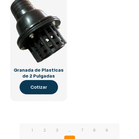
Granada de Plasticas
de 2 Pulgadas
Cotizar
1
2
3
…
7
8
9