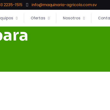
3 2235-1515
info@maquinaria-agricola.com.sv
Equipos
Ofertas
Nosotros
Conta
para