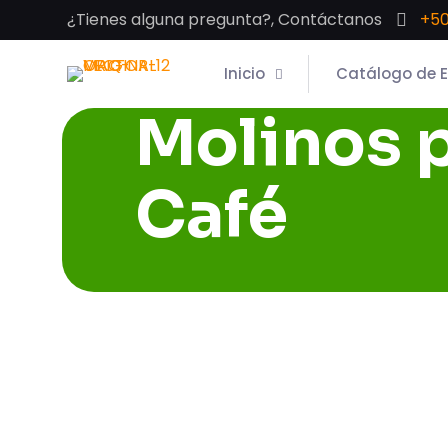
¿Tienes alguna pregunta?, Contáctanos
+50
Inicio
Catálogo de 
Molinos 
Café