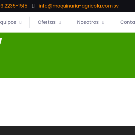
3 2235-1515
info@maquinaria-agricola.com.sv
Equipos
Ofertas
Nosotros
Conta
y