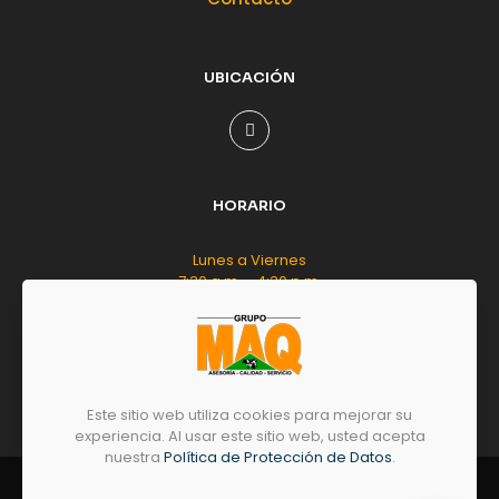
UBICACIÓN
HORARIO
Lunes a Viernes
7:30 a.m. - 4:30 p.m.
Sábado
8:00 a.m. - 12:00 m.d.
Este sitio web utiliza cookies para mejorar su
experiencia. Al usar este sitio web, usted acepta
nuestra
Política de Protección de Datos
.
© 2026 by
GRUPO
MAQ
- Todos los derechos